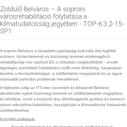
Zöldülő Belváros – A soproni
városrehabilitáció folytatása a
klímatudatosság jegyében - TOP-6.3.2-15-
SP1
A soproni Belváros a társadalmi-gazdasági-kulturális élet legfőbb
színtere: közterületeinek és közösségi tereinek értékmegőrző
rehabilitációja már azelőző EU-s ciklusban megkezdődött – ennek
egységes szemléletű folytatására nyílik most lehetőség, hangsúlyan
kezelve a fenntarthatóságot, a zöldfelületek megújítását és az egyre
súlyosabb parkolási problémák mérséklését.
A fejlesztés célja az ITS-ben nevesített és lehatárolt Belváros
akcióterület nyitott közösségi tereinek és zöldfelületeinek megújítása
és bővítése, ezzel a központi rész élhetőségének javítása és kedvező
városi mikroklíma kialakítása, hozzájárulás a klímaváltozás hatásainak
csökkentéséhez.
A projekt szakaszai: