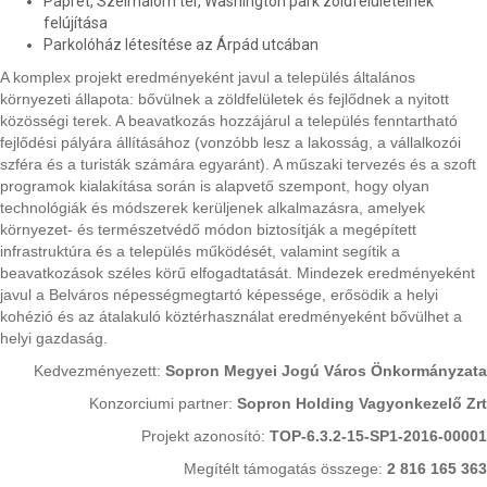
Paprét, Szélmalom tér, Washington park zöldfelületeinek
felújítása
Parkolóház létesítése az Árpád utcában
A komplex projekt eredményeként javul a település általános
környezeti állapota: bővülnek a zöldfelületek és fejlődnek a nyitott
közösségi terek. A beavatkozás hozzájárul a település fenntartható
fejlődési pályára állításához (vonzóbb lesz a lakosság, a vállalkozói
szféra és a turisták számára egyaránt). A műszaki tervezés és a szoft
programok kialakítása során is alapvető szempont, hogy olyan
technológiák és módszerek kerüljenek alkalmazásra, amelyek
környezet- és természetvédő módon biztosítják a megépített
infrastruktúra és a település működését, valamint segítik a
beavatkozások széles körű elfogadtatását. Mindezek eredményeként
javul a Belváros népességmegtartó képessége, erősödik a helyi
kohézió és az átalakuló köztérhasználat eredményeként bővülhet a
helyi gazdaság.
Kedvezményezett:
Sopron Megyei Jogú Város Önkormányzata
Konzorciumi partner:
Sopron Holding Vagyonkezelő Zrt
Projekt azonosító:
TOP-6.3.2-15-SP1-2016-00001
Megítélt támogatás összege:
2 816 165 363