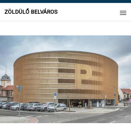
ZÖLDÜLŐ BELVÁROS
Tog
navi