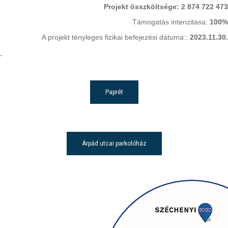
Projekt összköltsége: 2 874 722 473
Támogatás intenzitása:
100%
A projekt tényleges fizikai befejezési dátuma::
2023.11.30.
Paprét
Árpád utcai parkolóház